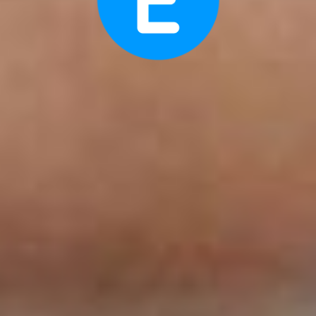
NEWSLETTER
Dürfen wir Sie über unsere Projekte auf dem Laufenden
Newsletter
halten? Hier können Sie unseren kostenlosen
abonnieren:
Abonnieren