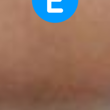
NEWSLETTER
Dürfen wir Sie über unsere Projekte auf dem Laufenden
Newsletter
halten? Hier können Sie unseren kostenlosen
abonnieren:
Abonnieren